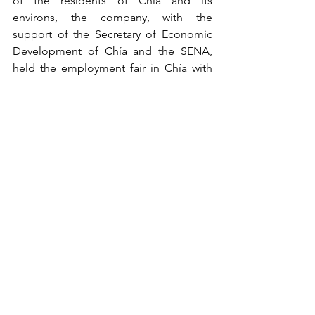
of the residents of Chía and its 
environs, the company, with the 
support of the Secretary of Economic 
Development of Chía and the SENA, 
held the employment fair in Chía with 
which the process of selection of 
personnel of the new club began.”
Una traducción un poco más natural 
podría ser: 
· “Likewise and in the interest of 
contributing with the improvement of 
the quality of life of Chía residents and 
its surrounding areas, the company, 
supported by the Secretary of 
Economic Development of Chía and 
SENA, staged an employment fair in 
Chía which began the new Club’s 
personnel selection process.” 